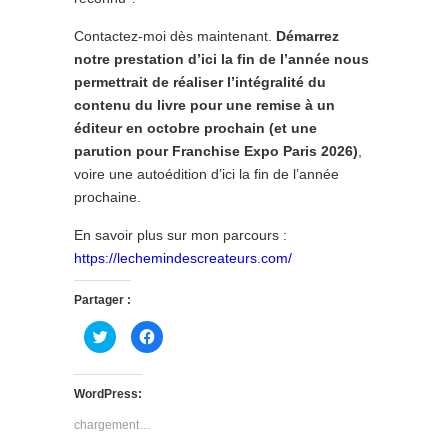
Contactez-moi dès maintenant.
Démarrez
notre prestation d’ici la fin de l’année nous
permettrait de réaliser l’intégralité du
contenu du livre pour une remise à un
éditeur en octobre prochain (et une
parution pour Franchise Expo Paris 2026)
,
voire une autoédition d’ici la fin de l’année
prochaine.
En savoir plus sur mon parcours :
https://lechemindescreateurs.com/
Partager :
Cliquez
Cliquez
pour
pour
partager
partager
sur
sur
Twitter(ouvre
Facebook(ouvre
dans
dans
WordPress:
une
une
nouvelle
nouvelle
chargement…
fenêtre)
fenêtre)