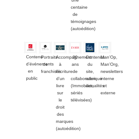
une
centaine
de
témoignages
(autoédition)
Contenu
Portraits
Accompagnement
30
Contenus
Man’Op,
d’événements
de
à
ans
du
Man’Org,
en
franchisés
l’écriture
de
site,
newsletters
public
d’un
collaboration
rubrique
interne
livre
(Immobilier,
actualités
et
sur
sériés
externe
le
télévisées)
droit
des
marques
(autoédition)