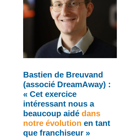
Bastien de Breuvand
(associé DreamAway) :
« Cet exercice
intéressant nous a
beaucoup aidé
dans
notre évolution
en tant
que franchiseur »