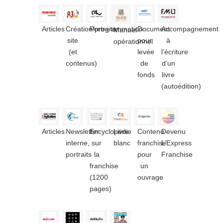
Articles
Création/programmation
Portraits
Document
Accompagnement
Manuel
site
pour
à
opérationnel
(et
levée
l’écriture
contenus)
de
d’un
fonds
livre
(autoédition)
Articles
Newsletter
Encyclopédie
Livre
Contenu
Devenu
interne,
sur
blanc
franchise
L’Express
portraits
la
pour
Franchise
franchise
un
(1200
ouvrage
pages)