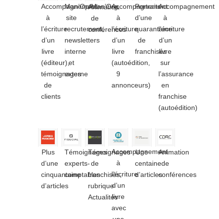
Accompagnement
Man’Op/Man’Org,
Accompagnement
Portraits
Accompagnement
Animation
à
site
à
d’une
à
de
l’écriture
recrutement,
l’écriture
quarantaine
l’écriture
conférences
d’un
newsletters
d’un
de
d’un
livre
interne
livre
franchisés
livre
(éditeur),
et
(autoédition,
sur
témoignages
externe
9
l’assurance
de
annonceurs)
en
clients
franchise
(autoédition)
Accompagnement
Plus
Témoignages
Témoignages
Une
Animation
à
d’une
experts-
de
centaine
de
l’écriture
cinquantaine
comptables
franchisés,
d’articles
conférences
d’un
d’articles
rubrique
livre
Actualités
avec