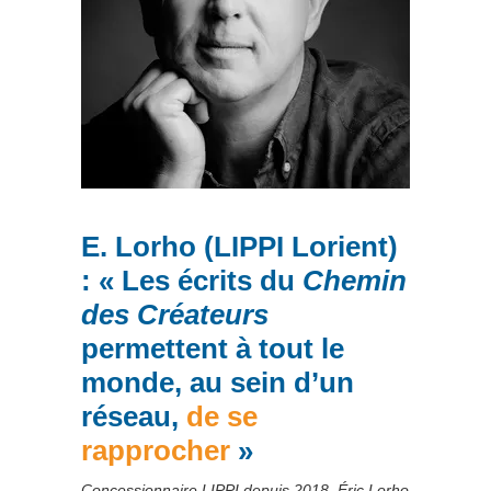
E. Lorho (LIPPI Lorient)
: « Les écrits du
Che
min
des
Créateurs
permettent à tout le
monde, au sein d’un
réseau,
de se
rapprocher
»
Concessionnaire LIPPI depuis 2018, Éric Lorho