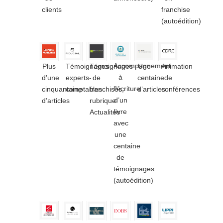
clients
franchise
(autoédition)
Accompagnement
Plus
Témoignages
Témoignages
Une
Animation
à
d’une
experts-
de
centaine
de
l’écriture
cinquantaine
comptables
franchisés,
d’articles
conférences
d’un
d’articles
rubrique
livre
Actualités
avec
une
centaine
de
témoignages
(autoédition)