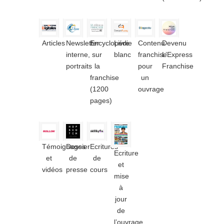
Articles
Newsletter
Encyclopédie
Livre
Contenu
Devenu
interne,
sur
blanc
franchise
L’Express
portraits
la
pour
Franchise
franchise
un
(1200
ouvrage
pages)
Témoignages
Dossier
Ecritures
Ecriture
et
de
de
et
vidéos
presse
cours
mise
à
jour
de
l’ouvrage