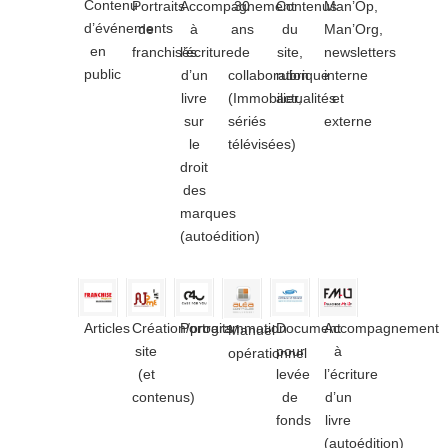
Contenu
Portraits
Accompagnement
30
Contenus
Man’Op,
d’événements
de
à
ans
du
Man’Org,
en
franchisés
l’écriture
de
site,
newsletters
public
d’un
collaboration
rubrique
interne
livre
(Immobilier,
actualités
et
sur
sériés
externe
le
télévisées)
droit
des
marques
(autoédition)
Articles
Création/programmation
Portraits
Document
Accompagnement
Manuel
site
pour
à
opérationnel
(et
levée
l’écriture
contenus)
de
d’un
fonds
livre
(autoédition)