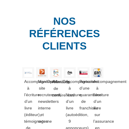
NOS
RÉFÉRENCES
CLIENTS
Accompagnement
Man’Op/Man’Org,
Accompagnement
Portraits
Accompagnement
Animation
à
site
à
d’une
à
de
l’écriture
recrutement,
l’écriture
quarantaine
l’écriture
conférences
d’un
newsletters
d’un
de
d’un
livre
interne
livre
franchisés
livre
(éditeur),
et
(autoédition,
sur
témoignages
externe
9
l’assurance
de
annonceurs)
en