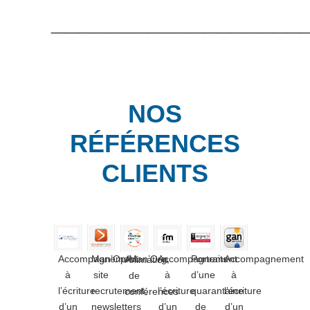
__________________
NOS
RÉFÉRENCES
CLIENTS
Accompagnement
Man’Op/Man’Org,
Accompagnement
Portraits
Accompagnement
Animation
à
site
à
d’une
à
de
l’écriture
recrutement,
l’écriture
quarantaine
l’écriture
conférences
d’un
newsletters
d’un
de
d’un