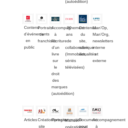
(autoédition)
Contenu
Portraits
Accompagnement
30
Contenus
Man’Op,
d’événements
de
à
ans
du
Man’Org,
en
franchisés
l’écriture
de
site,
newsletters
public
d’un
collaboration
rubrique
interne
livre
(Immobilier,
actualités
et
sur
sériés
externe
le
télévisées)
droit
des
marques
(autoédition)
Articles
Création/programmation
Portraits
Document
Accompagnement
Manuel
site
pour
à
opérationnel