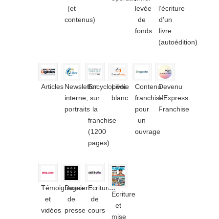
(et
levée
l’écriture
contenus)
de
d’un
fonds
livre
(autoédition)
Articles
Newsletter
Encyclopédie
Livre
Contenu
Devenu
interne,
sur
blanc
franchise
L’Express
portraits
la
pour
Franchise
franchise
un
(1200
ouvrage
pages)
Témoignages
Dossier
Ecritures
Ecriture
et
de
de
et
vidéos
presse
cours
mise