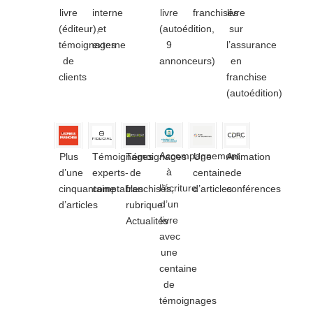
livre
interne
livre
franchisés
livre
(éditeur),
et
(autoédition,
sur
témoignages
externe
9
l’assurance
de
annonceurs)
en
clients
franchise
(autoédition)
Accompagnement
Plus
Témoignages
Témoignages
Une
Animation
à
d’une
experts-
de
centaine
de
l’écriture
cinquantaine
comptables
franchisés,
d’articles
conférences
d’un
d’articles
rubrique
livre
Actualités
avec
une
centaine
de
témoignages