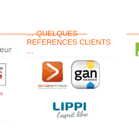
———————————–
… QUELQUES
—
REFERENCES CLIENTS
…