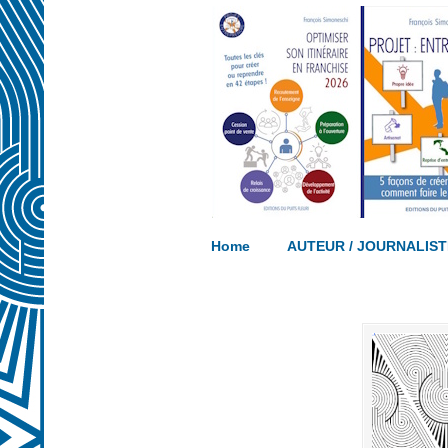
Ecrivez votre propre ouvrage… acco
Home
AUTEUR / JOURNALIST