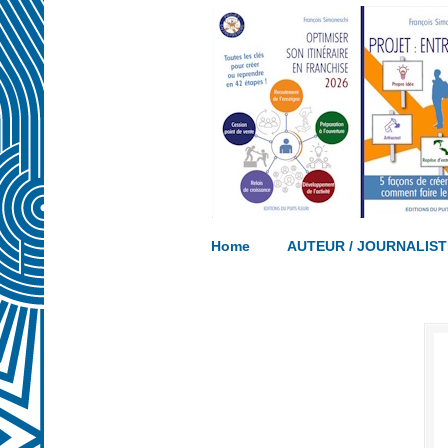
Ecrivez votre propre ouvrage… acco
Home
AUTEUR / JOURNALIST