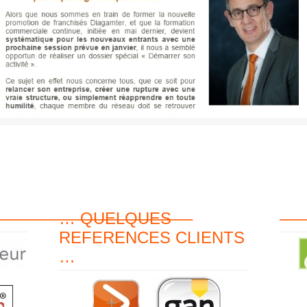
———————————–
… QUELQUES
—
REFERENCES CLIENTS
…