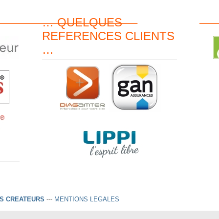
———————————–
… QUELQUES
—
REFERENCES CLIENTS
…
ES CREATEURS
---
MENTIONS LEGALES