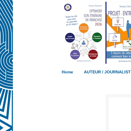
Ecrivez votre propre ouvrage… acco
Home
AUTEUR / JOURNALIST